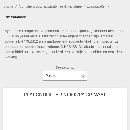
home
/
luchtfilters voor spuitcabines & ventilatie
/
plafondfilter
/
plafondfilter
Synthetisch progressieve plafondfilter met een fijnmazig steunnet bestaat uit
100% polyester vezels. Filtertechnische eigenschappen zijn uitgetest
volgens EN779:2012 en brandbaarheid, rookontwikkeling en toxiciteit zijn
zeer laag en goedgekeurd volgens DIN53438. De diepte impregnatie met
kleefmiddel op elke vezel garandeert een stofvrije spuitcabine en een ideale
werking.
Sorteren op
Positie
PLAFONDFILTER NF600/PA OP MAAT