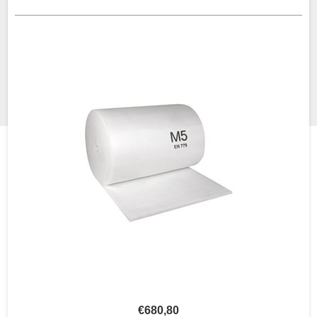
€680,80