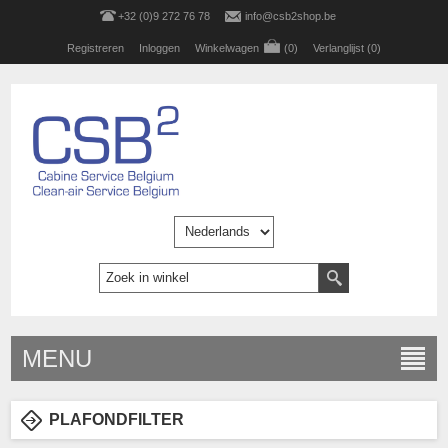
+32 (0)9 272 76 78
info@csb2shop.be
Registreren
Inloggen
Winkelwagen
(0)
Verlanglijst
(0)
MENU
PLAFONDFILTER