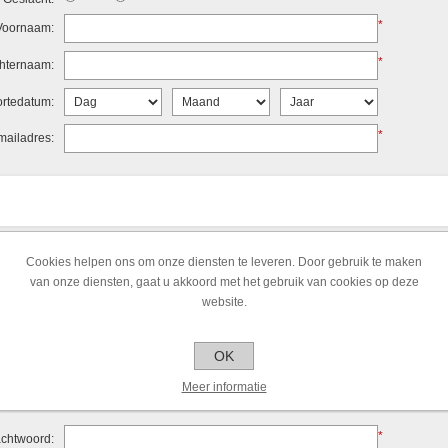
*
Voornaam:
*
hternaam:
rtedatum:
*
mailadres:
Cookies helpen ons om onze diensten te leveren. Door gebruik te maken
rijfsnaam:
van onze diensten, gaat u akkoord met het gebruik van cookies op deze
*
 nummer:
website.
 NL 1111 11 111)
OK
Meer informatie
*
chtwoord: