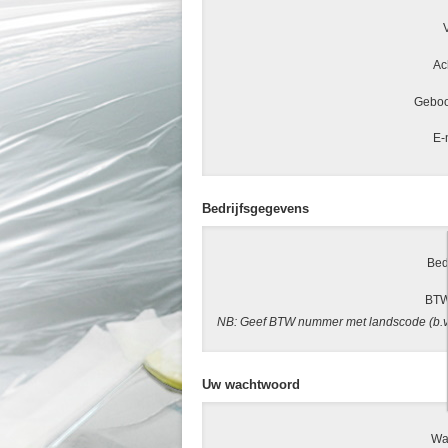
Ac
Geboo
E-
Bedrijfsgegevens
Bed
BTW
NB: Geef BTW nummer met landscode (b.v.
Uw wachtwoord
Wa