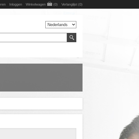
eren
Inloggen
Winkelwagen
(0)
Verlanglijst
(0)