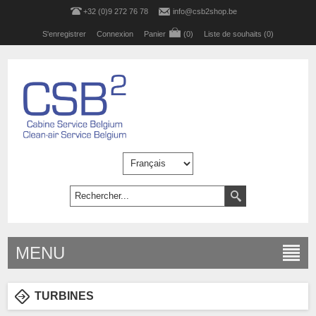
+32 (0)9 272 76 78
info@csb2shop.be
S'enregistrer
Connexion
Panier
(0)
Liste de souhaits
(0)
MENU
TURBINES