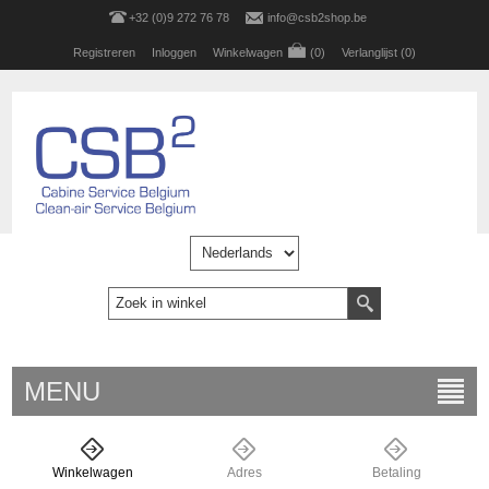
+32 (0)9 272 76 78
info@csb2shop.be
Registreren
Inloggen
Winkelwagen
(0)
Verlanglijst
(0)
MENU
Winkelwagen
Adres
Betaling