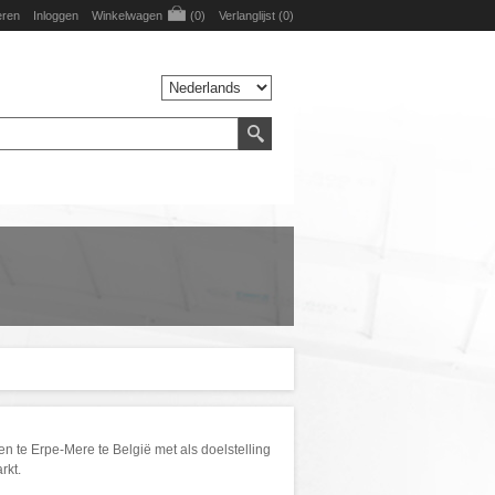
eren
Inloggen
Winkelwagen
(0)
Verlanglijst
(0)
 te Erpe-Mere te België met als doelstelling
rkt.