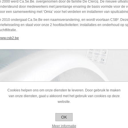
n 2000 werd Ca.Se.Be. overgenomen door de familie De Clercq. De nieuwe uitval
ndersteund door medewerkers met jarenlange ervaring de basis vormde voor de ve
oor een samenwerking met ‘Omia’ voor het verdelen en installeren van spuitcabine
n 2010 ondergaat Ca.Se.Be een naamsverandering, en wordt voortaan CSB². Deze
riefwisseling en staat voor onze 2 hoofdactiviteiten: installaties en onderhoud op sp
uchtfiltratie.
www.csb2.be
Cookies helpen ons om onze diensten te leveren. Door gebruik te maken
van onze diensten, gaat u akkoord met het gebruik van cookies op deze
website.
OK
Meer informatie