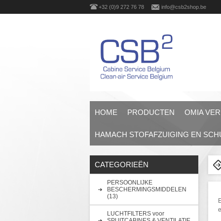
+32 (0)9 272 76 78
info@csb2shop.be
HOME
PRODUCTEN
OMIA VER
HAMACH STOFAFZUIGING EN SC
CATEGORIEËN
PERSOONLIJKE
BESCHERMINGSMIDDELEN
(13)
E
e
LUCHTFILTERS voor
SPUITCABINES & VENTILATIE