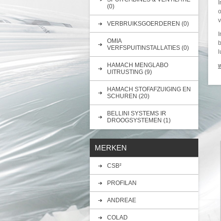
I
(0)
o
v
VERBRUIKSGOERDEREN (0)
I
OMIA
b
VERFSPUITINSTALLATIES (0)
l
HAMACH MENGLABO
UITRUSTING (9)
HAMACH STOFAFZUIGING EN
SCHUREN (20)
BELLINI SYSTEMS IR
DROOGSYSTEMEN (1)
MERKEN
CSB²
PROFILAN
ANDREAE
COLAD