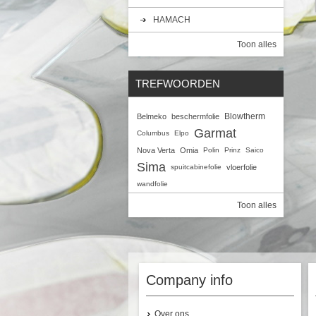
HAMACH
Toon alles
TREFWOORDEN
Blowtherm
Belmeko
beschermfolie
Garmat
Columbus
Elpo
Nova Verta
Omia
Polin
Prinz
Saico
Sima
spuitcabinefolie
vloerfolie
wandfolie
Toon alles
Company info
Over ons